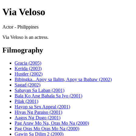
Via Veloso
Actor - Philippines
Via Veloso is an actress.
Filmography
Gracia (2005)
Kerida (2003)
Hustler (2002)
Bibingka...Apoy sa Ilalim, Apoy sa Ibabaw (2002)
Sagad (2002)
Sabayan Sa Laban (2001)
Bala Ko Ang Bahala Sa Iyo (2001)
Pilak (2001)
Hayop sa Sex Appeal (2001)
Hiyas Ng Paraiso (2001)
Aagos Ng Dugo (2001)
Pag Araw Mo Na, Oras Mo Na (2000)
Pag Oras Mo Oras Mo Na (2000)
Gawin Sa Dilim 2 (2000)